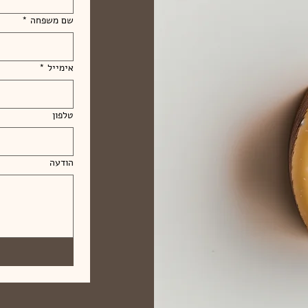
שם משפחה
*
אימייל
*
טלפון
הודעה